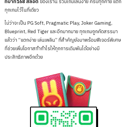
ทบาท
168 สล็อต
ของเรานี้ รวมเกมเล่นง่าย ครบทุกค่าย แตก
ทุกเกมไว้ในที่เดียว
ไม่ว่าจะเป็น PG Soft, Pragmatic Play, Joker Gaming,
Blueprint, Red Tiger และอีกมากมาย ทุกเกมถูกคัดสรรมา
แล้วว่า “แตกง่าย เล่นเพลิน” ที่สำคัญยังมาพร้อมฟีเจอร์พิเศษ
ที่ช่วยเพิ่มโอกาสทำกำไรให้ทุกการเดิมพันได้อย่างมี
ประสิทธิภาพอีกด้วย