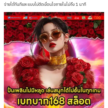
จ่ายได้ทันทีและแบบไม่ติดเงื่อนไขภายในไม่ถึง 1 นาที