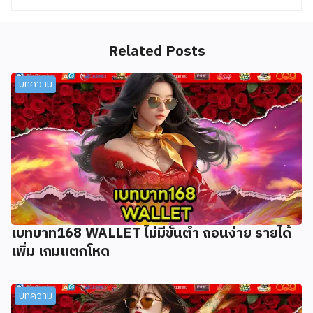
Related Posts
บทความ
เบทบาท168 WALLET ไม่มีขั้นต่ำ ถอนง่าย รายได้
เพิ่ม เกมแตกโหด
บทความ