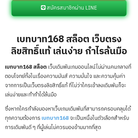
สมัครสมาชิกผ่าน LINE
เบทบาท168 สล็อต เว็บตรง
ลิขสิทธิ์แท้ เล่นง่าย กำไรล้นมือ
เบทบาท
168 สล็อต
เว็บเดิมพันเกมออนไลน์ไม่ผ่านคนกลางที่
ตอบโจทย์ทั้งในเรื่องความมันส์ ความมั่นใจ และความคุ้มค่า
จากการเป็นเว็บตรงลิขสิทธิ์แท้ ที่ไม่ว่าใครเข้าลงเดิมพันก็จะ
เล่นง่ายและทำกำได้ล้นมือ
ซึ่งหากใครกำลังมองหาเว็บเกมเดิมพันที่สามารถครอบคลุมได้
ทุกความต้องการ
เบทบาท168
จะเป็นหนึ่งในตัวเลือกสำหรับ
การเดิมพันดี ๆ ที่ผู้เล่นไม่ควรมองข้ามมากที่สุด