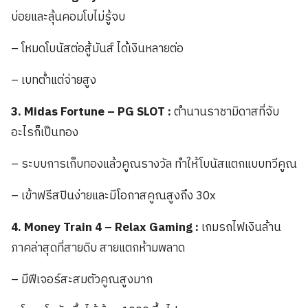
บ่อยและลุ้นคอมโบไม่รู้จบ
– โหมดโบนัสต่อสู้มันส์ ได้เงินหลายต่อ
– เบทต่ำแต่จ่ายสูง
3.
Midas Fortune – PG SLOT :
ตำนานราชามิดาสที่จับ
อะไรก็เป็นทอง
– ระบบการเก็บทองแล้วคูณรางวัล ทำให้โบนัสแตกแบบทวีคูณ
– เข้าฟรีสปินง่ายและมีโอกาสคูณสูงถึง 30x
4.
Money Train 4 – Relax Gaming :
เกมรถไฟเงินล้าน
ภาคล่าสุดที่สายดิบ สายแตกห้ามพลาด
– มีฟีเจอร์สะสมตัวคูณสูงมาก